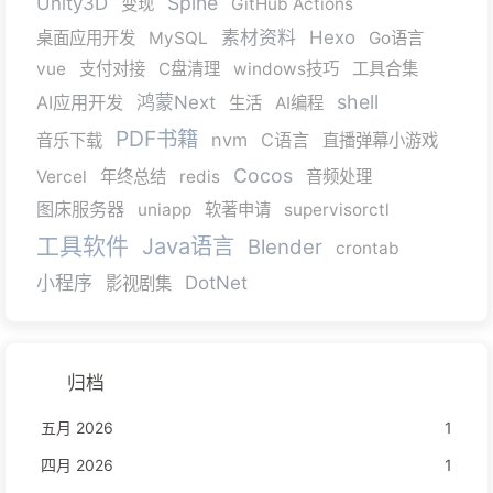
Spine
Unity3D
变现
GitHub Actions
素材资料
Hexo
桌面应用开发
MySQL
Go语言
vue
支付对接
C盘清理
windows技巧
工具合集
shell
AI应用开发
鸿蒙Next
生活
AI编程
PDF书籍
nvm
C语言
音乐下载
直播弹幕小游戏
Cocos
Vercel
年终总结
redis
音频处理
图床服务器
uniapp
软著申请
supervisorctl
工具软件
Java语言
Blender
crontab
小程序
DotNet
影视剧集
归档
五月 2026
1
四月 2026
1