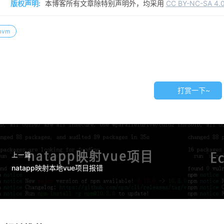
版权声明:
本博客所有文章除特别声明外，均采用
CC BY-NC-SA 4.
nvm
打赏一下~
上一篇
natapp映射本地vue项目报错