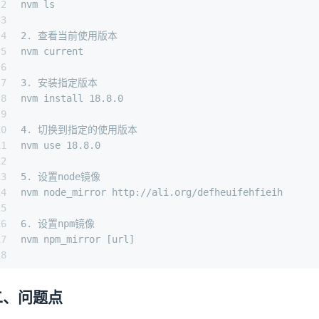
2
nvm ls
3
4
2. 查看当前使用版本
5
nvm current
6
7
3. 安装指定版本
8
nvm install 18.8.0
9
10
4. 切换到指定的使用版本
11
nvm use 18.8.0
12
13
5. 设置node镜像
14
nvm node_mirror http://ali.org/defheuifehfieih
15
16
6. 设置npm镜像
17
nvm npm_mirror [url]
18
二、问题点