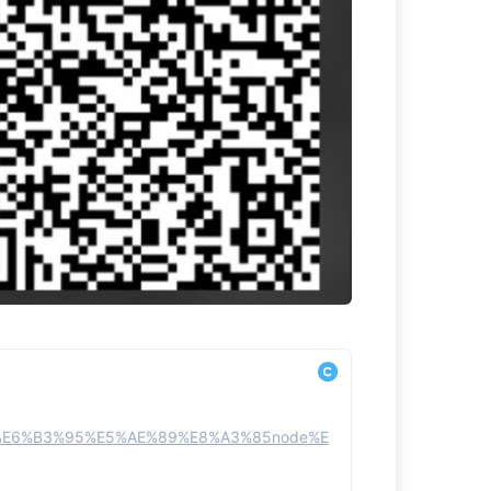
%A0%E6%B3%95%E5%AE%89%E8%A3%85node%E