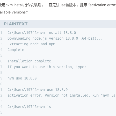
使用nvm install指令安装后，一直无法use该版本，提示 “activation error: Versio
ailable versions.”
PLAINTEXT
1
C:\Users\19745>nvm install 18.8.0
2
Downloading node.js version 18.8.0 (64-bit)...
3
Extracting node and npm...
4
Complete
5
6
Installation complete.
7
If you want to use this version, type:
8
9
nvm use 18.8.0
10
11
C:\Users\19745>nvm use 18.8.0
12
activation error: Version not installed. Run "nvm ls
13
14
C:\Users\19745>nvm ls
15