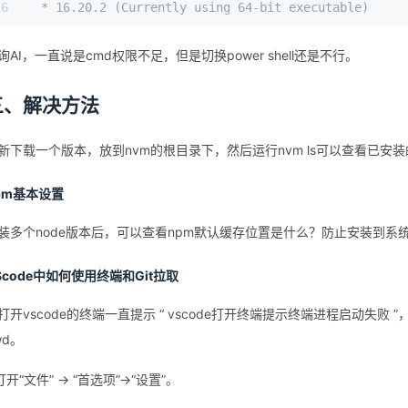
16
  * 16.20.2 (Currently using 64-bit executable)
询AI，一直说是cmd权限不足，但是切换power shell还是不行。
三、解决方法
新下载一个版本，放到nvm的根目录下，然后运行nvm ls可以查看已安
pm基本设置
装多个node版本后，可以查看npm默认缓存位置是什么？防止安装到系
Scode中如何使用终端和Git拉取
打开vscode的终端一直提示 “ vscode打开终端提示终端进程启动失败
wd。
.打开“文件” -> “首选项”->“设置”。