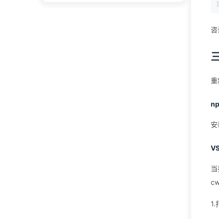
咨
重
n
安
V
当
c
1