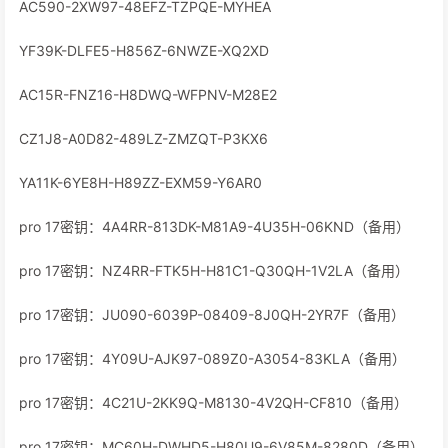
AC590-2XW97-48EFZ-TZPQE-MYHEA
YF39K-DLFE5-H856Z-6NWZE-XQ2XD
AC15R-FNZ16-H8DWQ-WFPNV-M28E2
CZ1J8-A0D82-489LZ-ZMZQT-P3KX6
YA11K-6YE8H-H89ZZ-EXM59-Y6AR0
pro 17密钥：4A4RR-813DK-M81A9-4U35H-06KND（备用）
pro 17密钥：NZ4RR-FTK5H-H81C1-Q30QH-1V2LA（备用）
pro 17密钥：JU090-6039P-08409-8J0QH-2YR7F（备用）
pro 17密钥：4Y09U-AJK97-089Z0-A3054-83KLA（备用）
pro 17密钥：4C21U-2KK9Q-M8130-4V2QH-CF810（备用）
pro 17密钥：MC60H-DWHD5-H80U9-6V85M-8280D（备用）