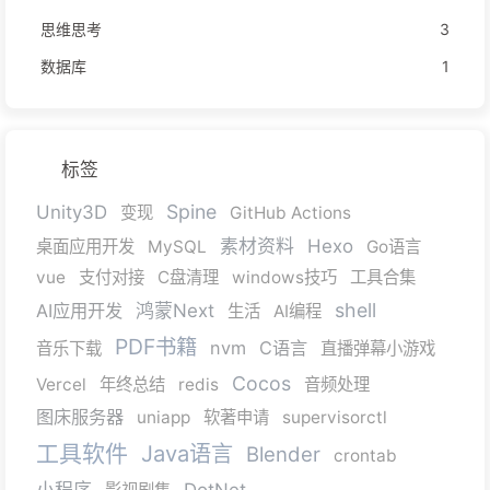
思维思考
3
数据库
1
标签
Spine
Unity3D
变现
GitHub Actions
素材资料
Hexo
桌面应用开发
MySQL
Go语言
vue
支付对接
C盘清理
windows技巧
工具合集
shell
AI应用开发
鸿蒙Next
生活
AI编程
PDF书籍
nvm
C语言
音乐下载
直播弹幕小游戏
Cocos
Vercel
年终总结
redis
音频处理
图床服务器
uniapp
软著申请
supervisorctl
工具软件
Java语言
Blender
crontab
小程序
DotNet