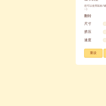
您可以使用鼠标/
:-)
翻转
尺寸
挤压
速度
重设