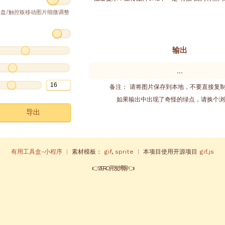
键盘/触控板移动图片细微调整
输出
...
备注：
请将图片保存到本地，不要直接复
如果输出中出现了奇怪的绿点，请换个
导出
有用工具盒-小程序
|
素材模板：
gif
,
sprite
|
本项目使用开源项目
gif.js
👉ZERO开发
博客👈